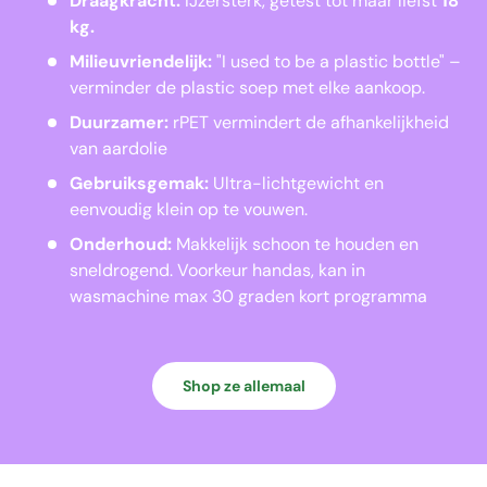
Draagkracht:
IJzersterk, getest tot maar liefst
18
kg.
Milieuvriendelijk:
"I used to be a plastic bottle" –
verminder de plastic soep met elke aankoop.
Duurzamer:
rPET vermindert de afhankelijkheid
van aardolie
Gebruiksgemak:
Ultra-lichtgewicht en
eenvoudig klein op te vouwen.
Onderhoud:
Makkelijk schoon te houden en
sneldrogend. Voorkeur handas, kan in
wasmachine max 30 graden kort programma
Shop ze allemaal