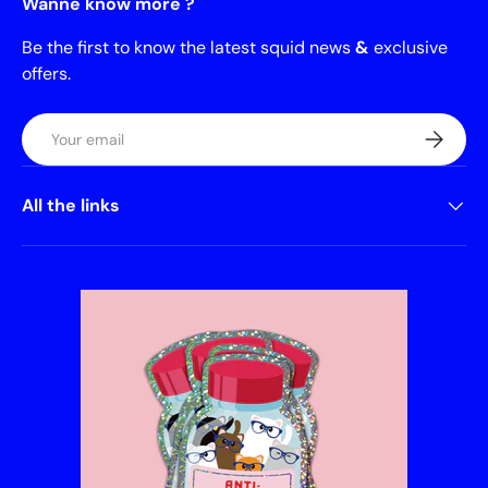
Wanne know more ?
Be the first to know the latest squid news
&
exclusive
offers.
Email
Subscrib
All the links