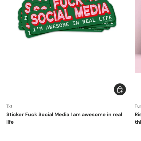
Add to cart
DISHWASHER SAFE
Txt
Fu
Sticker Fuck Social Media I am awesome in real
Ri
life
th