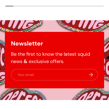
Newsletter
Be the first to know the latest squid
news
&
exclusive offers.
Email
Subscribe