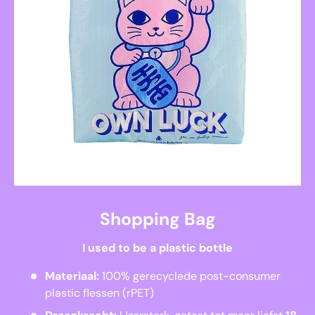
Shopping Bag
I used to be a plastic bottle
Materiaal:
100% gerecyclede post-consumer
plastic flessen (rPET)