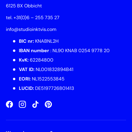
6125 BX Obbicht
tel. +31(0)6 – 255 735 27
info@studioinktvis.com
BIC nr:
KNABNL2H
IBAN number
: NL90 KNAB 0254 9778 20
KvK:
62284800
VAT ID:
NL001832894B41
EORI:
NL1522553845
LUCID:
DE5197726801413
Facebook
Instagram
TikTok
Pinterest