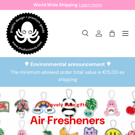
World Wide Shipping
Learn more
Skip to content
Search
Log in
Bag
Search
Search
🌳 Environmental announcement 🌳
The minimum allowed order total value is €15,00 ex
shipping
Lovely little gifts
Air Fresheners